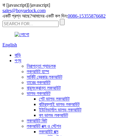
বা
[javascript]
[/javascript]
sales@boyuelock.com
একটি প্রশ্ন আছে?আমাদের একটি কল দিন:
0086-15355876682
English
বাড়ি
পণ্য
নিরাপত্তা প্যাডলক
লকআউট হাস্প
সার্কিট ব্রেকার লকআউট
তারের লকআউট
বায়ুসংক্রান্ত লকআউট
ভালভ লকআউট
গেট ভালভ লকআউট
বাটারফ্লাই ভালভ লকআউট
ইউনিভার্সাল ভালভ লকআউট
বল ভালভ লকআউট
লকআউট কিট
লকআউট বক্স ও স্টেশন
লকআউট বক্স