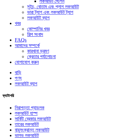
লকআউট স্টেশন
সুইচ, বোতাম এবং প্লাগ লকআউট
ভারা ট্যাগ এবং লকআউট ট্যাগ
লকআউট ব্যাগ
খবর
কোম্পানির খবর
শিল্প সংবাদ
FAQs
আমাদের সম্পর্কে
কারখানা ভ্রমণ
ক্রেতার পর্যালোচনা
যোগাযোগ করুন
বাড়ি
পণ্য
লকআউট ব্যাগ
ক্যাটাগরি
নিরাপত্তা প্যাডলক
লকআউট হাস্প
সার্কিট ব্রেকার লকআউট
তারের লকআউট
বায়ুসংক্রান্ত লকআউট
ভালভ লকআউট