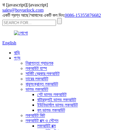
বা
[javascript]
[/javascript]
sales@boyuelock.com
একটি প্রশ্ন আছে?আমাদের একটি কল দিন:
0086-15355876682
English
বাড়ি
পণ্য
নিরাপত্তা প্যাডলক
লকআউট হাস্প
সার্কিট ব্রেকার লকআউট
তারের লকআউট
বায়ুসংক্রান্ত লকআউট
ভালভ লকআউট
গেট ভালভ লকআউট
বাটারফ্লাই ভালভ লকআউট
ইউনিভার্সাল ভালভ লকআউট
বল ভালভ লকআউট
লকআউট কিট
লকআউট বক্স ও স্টেশন
লকআউট বক্স