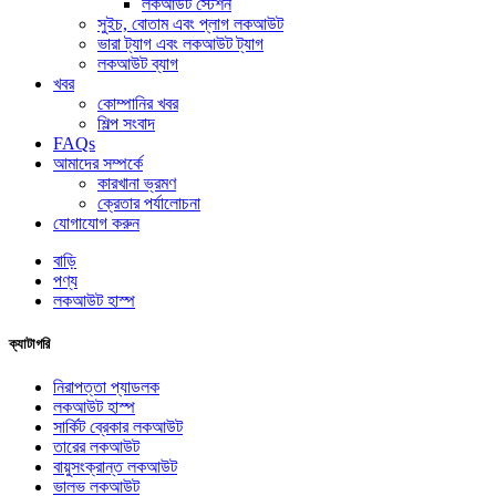
লকআউট স্টেশন
সুইচ, বোতাম এবং প্লাগ লকআউট
ভারা ট্যাগ এবং লকআউট ট্যাগ
লকআউট ব্যাগ
খবর
কোম্পানির খবর
শিল্প সংবাদ
FAQs
আমাদের সম্পর্কে
কারখানা ভ্রমণ
ক্রেতার পর্যালোচনা
যোগাযোগ করুন
বাড়ি
পণ্য
লকআউট হাস্প
ক্যাটাগরি
নিরাপত্তা প্যাডলক
লকআউট হাস্প
সার্কিট ব্রেকার লকআউট
তারের লকআউট
বায়ুসংক্রান্ত লকআউট
ভালভ লকআউট