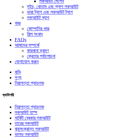
লকআউট স্টেশন
সুইচ, বোতাম এবং প্লাগ লকআউট
ভারা ট্যাগ এবং লকআউট ট্যাগ
লকআউট ব্যাগ
খবর
কোম্পানির খবর
শিল্প সংবাদ
FAQs
আমাদের সম্পর্কে
কারখানা ভ্রমণ
ক্রেতার পর্যালোচনা
যোগাযোগ করুন
বাড়ি
পণ্য
নিরাপত্তা প্যাডলক
ক্যাটাগরি
নিরাপত্তা প্যাডলক
লকআউট হাস্প
সার্কিট ব্রেকার লকআউট
তারের লকআউট
বায়ুসংক্রান্ত লকআউট
ভালভ লকআউট