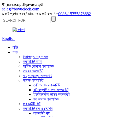
বা
[javascript]
[/javascript]
sales@boyuelock.com
একটি প্রশ্ন আছে?আমাদের একটি কল দিন:
0086-15355876682
English
বাড়ি
পণ্য
নিরাপত্তা প্যাডলক
লকআউট হাস্প
সার্কিট ব্রেকার লকআউট
তারের লকআউট
বায়ুসংক্রান্ত লকআউট
ভালভ লকআউট
গেট ভালভ লকআউট
বাটারফ্লাই ভালভ লকআউট
ইউনিভার্সাল ভালভ লকআউট
বল ভালভ লকআউট
লকআউট কিট
লকআউট বক্স ও স্টেশন
লকআউট বক্স