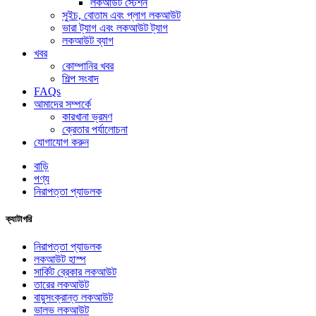
লকআউট স্টেশন
সুইচ, বোতাম এবং প্লাগ লকআউট
ভারা ট্যাগ এবং লকআউট ট্যাগ
লকআউট ব্যাগ
খবর
কোম্পানির খবর
শিল্প সংবাদ
FAQs
আমাদের সম্পর্কে
কারখানা ভ্রমণ
ক্রেতার পর্যালোচনা
যোগাযোগ করুন
বাড়ি
পণ্য
নিরাপত্তা প্যাডলক
ক্যাটাগরি
নিরাপত্তা প্যাডলক
লকআউট হাস্প
সার্কিট ব্রেকার লকআউট
তারের লকআউট
বায়ুসংক্রান্ত লকআউট
ভালভ লকআউট