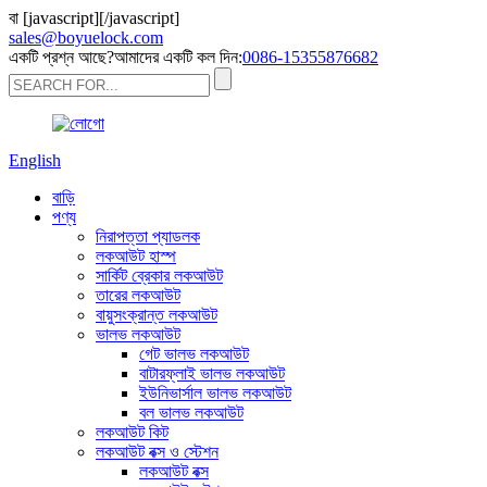
বা
[javascript]
[/javascript]
sales@boyuelock.com
একটি প্রশ্ন আছে?আমাদের একটি কল দিন:
0086-15355876682
English
বাড়ি
পণ্য
নিরাপত্তা প্যাডলক
লকআউট হাস্প
সার্কিট ব্রেকার লকআউট
তারের লকআউট
বায়ুসংক্রান্ত লকআউট
ভালভ লকআউট
গেট ভালভ লকআউট
বাটারফ্লাই ভালভ লকআউট
ইউনিভার্সাল ভালভ লকআউট
বল ভালভ লকআউট
লকআউট কিট
লকআউট বক্স ও স্টেশন
লকআউট বক্স