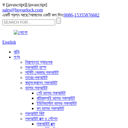
বা
[javascript]
[/javascript]
sales@boyuelock.com
একটি প্রশ্ন আছে?আমাদের একটি কল দিন:
0086-15355876682
English
বাড়ি
পণ্য
নিরাপত্তা প্যাডলক
লকআউট হাস্প
সার্কিট ব্রেকার লকআউট
তারের লকআউট
বায়ুসংক্রান্ত লকআউট
ভালভ লকআউট
গেট ভালভ লকআউট
বাটারফ্লাই ভালভ লকআউট
ইউনিভার্সাল ভালভ লকআউট
বল ভালভ লকআউট
লকআউট কিট
লকআউট বক্স ও স্টেশন
লকআউট বক্স