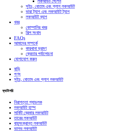
লকআউট স্টেশন
সুইচ, বোতাম এবং প্লাগ লকআউট
ভারা ট্যাগ এবং লকআউট ট্যাগ
লকআউট ব্যাগ
খবর
কোম্পানির খবর
শিল্প সংবাদ
FAQs
আমাদের সম্পর্কে
কারখানা ভ্রমণ
ক্রেতার পর্যালোচনা
যোগাযোগ করুন
বাড়ি
পণ্য
সুইচ, বোতাম এবং প্লাগ লকআউট
ক্যাটাগরি
নিরাপত্তা প্যাডলক
লকআউট হাস্প
সার্কিট ব্রেকার লকআউট
তারের লকআউট
বায়ুসংক্রান্ত লকআউট
ভালভ লকআউট